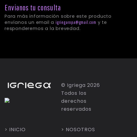
Envianos tu consulta
© Igriega 2026
Para más información sobre este product
Todos los
envíanos un email a
y te
igriegaropa@gmail.com
derechos
responderemos a la brevedad.
reservados
> INICIO
> NOSOTROS