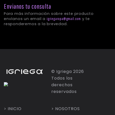
Envianos tu consulta
© Igriega 2026
Para más información sobre este product
Todos los
envíanos un email a
y te
igriegaropa@gmail.com
derechos
responderemos a la brevedad.
reservados
> INICIO
> NOSOTROS