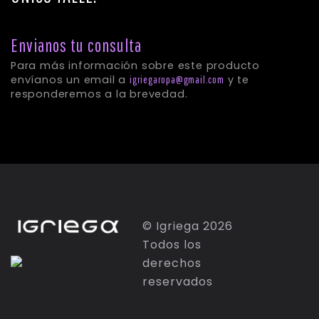
Envianos tu consulta
© Igriega 2026
Para más información sobre este product
Todos los
envíanos un email a
y te
igriegaropa@gmail.com
derechos
responderemos a la brevedad.
reservados